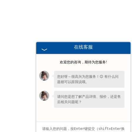
甘肃高校、职业技术院校教学
挂图
-
甘肃生科类
在线客服
-
甘肃畜牧养殖
欢迎您的咨询，期待为您服务!
-
甘肃病虫害
您好呀～很高兴为您服务！😊 有什么问
题都可以跟我说哦。
-
甘肃医学教学
请问您是想了解产品详情、报价，还是售
-
甘肃传统医学类
后相关问题呢？
-
甘肃中小学教学挂图
-
甘肃中小学教学投影片