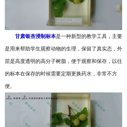
-
甘肃寄生虫切片
甘肃生物标本类
甘肃银杏浸制标本
是一种新型的教学工具，主要
-
甘肃植物浸制标本
是用来帮助学生观察动物的生理，保留了真实态，外
-
甘肃动植物包埋标本
层是高度透明的高分子树脂，便于观察和保存，以往
-
甘肃腊叶标本
的标本在保存的时候需要定期更换药水，非常不方
-
甘肃昆虫标本
便。
-
甘肃动物剥制标本
-
甘肃中草药标本
-
甘肃畜牧兽医宏观标本