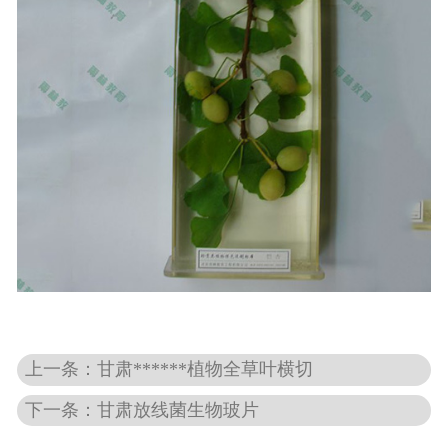
-
甘肃动物骨骼标本
-
甘肃组织胚胎标本
-
甘肃岩石矿物标本
-
甘肃解剖塑化标本
-
甘肃植物标本
-
甘肃植物原色覆膜标本
甘肃实验仪器
上一条：甘肃******植物全草叶横切
-
甘肃显微镜
下一条：甘肃放线菌生物玻片