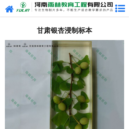
网站首页
甘肃生物玻片
甘肃银杏浸制标本
-
甘肃植物切片
-
甘肃中草药切片
-
甘肃植物病理装片
-
甘肃动物切片
-
甘肃微生物切片
-
甘肃组织胚胎切片
-
甘肃人体病理切片