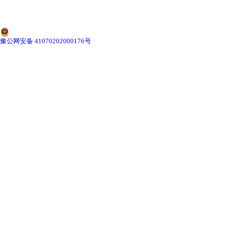
-
甘肃切片机与切片刀
-
甘肃切片盒
豫公网安备 41070202000176号
-
甘肃标本制作采集工具
-
甘肃微生物菌种
甘肃教学模型
-
甘肃骨骼模型
-
甘肃器官模型
-
甘肃医学教学模型
-
甘肃口腔教学模型