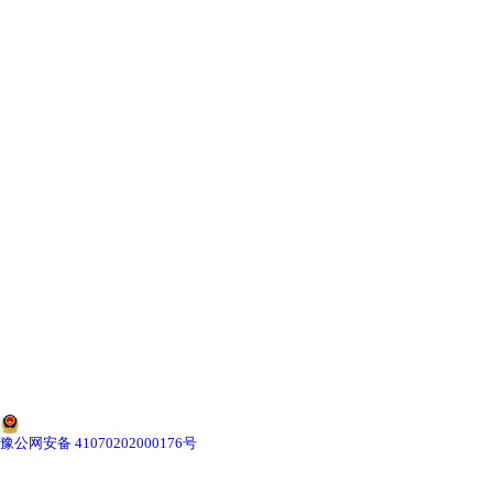
-
甘肃寄生虫切片
甘肃生物标本类
-
甘肃植物浸制标本
-
甘肃动植物包埋标本
-
甘肃腊叶标本
-
甘肃昆虫标本
-
甘肃动物剥制标本
-
甘肃中草药标本
豫公网安备 41070202000176号
-
甘肃畜牧兽医宏观标本