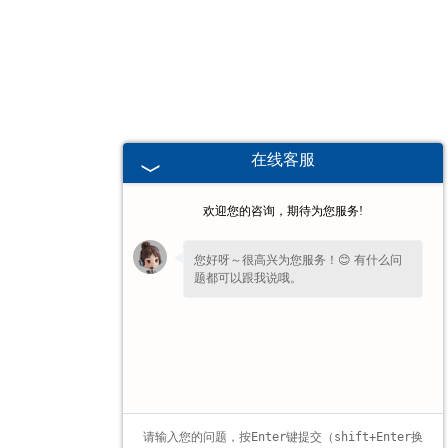
甘肃高校、职业技术院校教学
挂图
-
甘肃生科类
在线客服
-
甘肃畜牧养殖
欢迎您的咨询，期待为您服务!
-
甘肃病虫害
您好呀～很高兴为您服务！😊 有什么问
题都可以跟我说哦。
-
甘肃医学教学
-
甘肃传统医学类
-
甘肃中小学教学挂图
-
甘肃中小学教学投影片