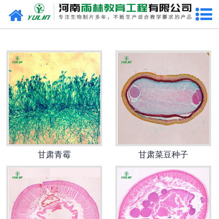
网站首页
甘肃生物玻片
-
甘肃植物切片
-
甘肃中草药切片
-
甘肃植物病理装片
-
甘肃动物切片
甘肃青霉
甘肃菜豆种子
-
甘肃微生物切片
-
甘肃组织胚胎切片
-
甘肃人体病理切片