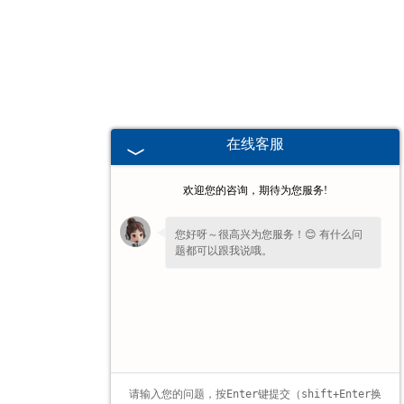
甘肃高校、职业技术院校教学
挂图
-
甘肃生科类
在线客服
-
甘肃畜牧养殖
欢迎您的咨询，期待为您服务!
-
甘肃病虫害
您好呀～很高兴为您服务！😊 有什么问
题都可以跟我说哦。
-
甘肃医学教学
-
甘肃传统医学类
-
甘肃中小学教学挂图
-
甘肃中小学教学投影片