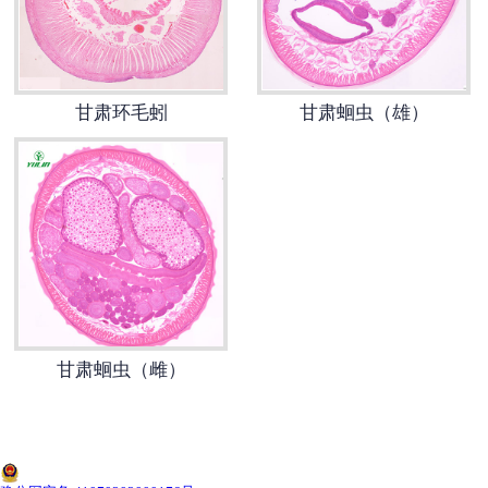
-
甘肃寄生虫切片
甘肃生物标本类
甘肃环毛蚓
甘肃蛔虫（雄）
-
甘肃植物浸制标本
-
甘肃动植物包埋标本
-
甘肃腊叶标本
-
甘肃昆虫标本
甘肃蛔虫（雌）
-
甘肃动物剥制标本
-
甘肃中草药标本
-
甘肃畜牧兽医宏观标本