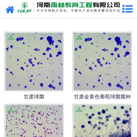
网站首页
甘肃生物玻片
-
甘肃植物切片
-
甘肃中草药切片
-
甘肃植物病理装片
-
甘肃动物切片
甘肃球菌
甘肃金黄色葡萄球菌菌种
-
甘肃微生物切片
-
甘肃组织胚胎切片
-
甘肃人体病理切片