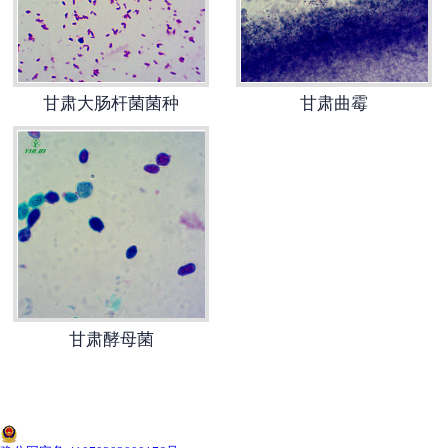
-
甘肃寄生虫切片
甘肃生物标本类
甘肃大肠杆菌菌种
甘肃曲霉
-
甘肃植物浸制标本
-
甘肃动植物包埋标本
-
甘肃腊叶标本
-
甘肃昆虫标本
甘肃酵母菌
-
甘肃动物剥制标本
-
甘肃中草药标本
-
甘肃畜牧兽医宏观标本