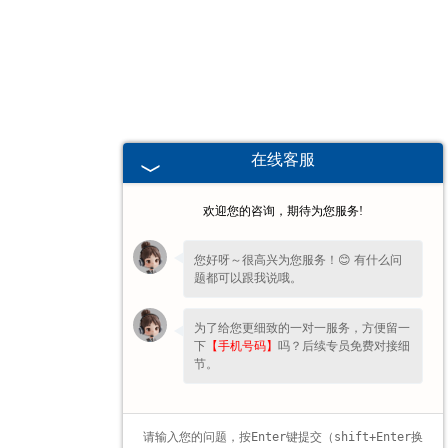
甘肃高校、职业技术院校教学
挂图
-
甘肃生科类
在线客服
-
甘肃畜牧养殖
欢迎您的咨询，期待为您服务!
-
甘肃病虫害
您好呀～很高兴为您服务！😊 有什么问
题都可以跟我说哦。
-
甘肃医学教学
为了给您更细致的一对一服务，方便留一
-
甘肃传统医学类
下
【手机号码】
吗？后续专员免费对接细
节。
-
甘肃中小学教学挂图
-
甘肃中小学教学投影片