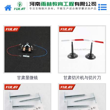
网站首页
甘肃生物玻片
-
甘肃植物切片
-
甘肃中草药切片
-
甘肃植物病理装片
-
甘肃动物切片
甘肃显微镜
甘肃切片机与切片刀
-
甘肃微生物切片
-
甘肃组织胚胎切片
-
甘肃人体病理切片