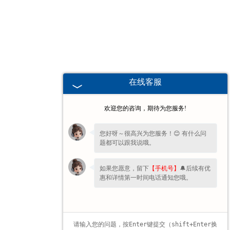
甘肃高校、职业技术院校教学
挂图
-
甘肃生科类
在线客服
-
甘肃畜牧养殖
欢迎您的咨询，期待为您服务!
-
甘肃病虫害
您好呀～很高兴为您服务！😊 有什么问
题都可以跟我说哦。
-
甘肃医学教学
如果您愿意，留下
【手机号】
🔔后续有优
-
甘肃传统医学类
惠和详情第一时间电话通知您哦。
-
甘肃中小学教学挂图
-
甘肃中小学教学投影片