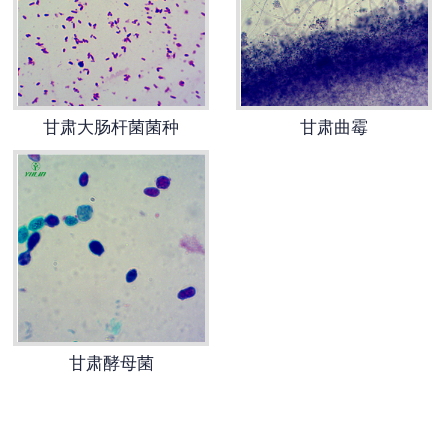
-
甘肃动物骨骼标本
-
甘肃组织胚胎标本
甘肃大肠杆菌菌种
甘肃曲霉
-
甘肃岩石矿物标本
-
甘肃解剖塑化标本
-
甘肃植物标本
-
甘肃植物原色覆膜标本
甘肃实验仪器
甘肃酵母菌
-
甘肃显微镜