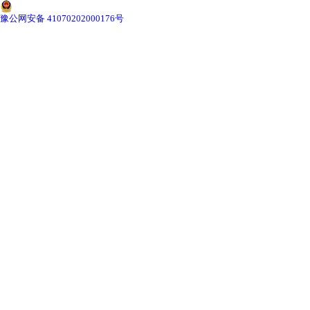
-
甘肃切片机与切片刀
豫公网安备 41070202000176号
-
甘肃切片盒
-
甘肃标本制作采集工具
-
甘肃微生物菌种
甘肃教学模型
-
甘肃骨骼模型
-
甘肃器官模型
-
甘肃医学教学模型
-
甘肃口腔教学模型