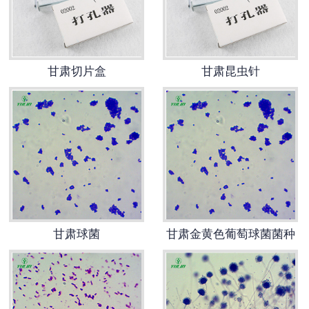
-
甘肃寄生虫切片
甘肃生物标本类
甘肃切片盒
甘肃昆虫针
-
甘肃植物浸制标本
-
甘肃动植物包埋标本
-
甘肃腊叶标本
-
甘肃昆虫标本
甘肃球菌
甘肃金黄色葡萄球菌菌种
-
甘肃动物剥制标本
-
甘肃中草药标本
-
甘肃畜牧兽医宏观标本