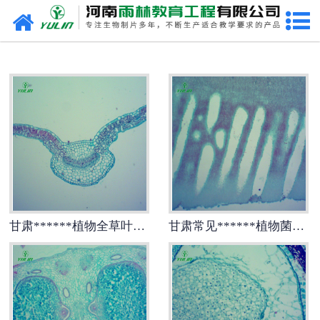
网站首页
甘肃生物玻片
-
甘肃植物切片
-
甘肃中草药切片
-
甘肃植物病理装片
-
甘肃动物切片
甘肃******植物全草叶横切
甘肃常见******植物菌、藻类生物玻片
-
甘肃微生物切片
-
甘肃组织胚胎切片
-
甘肃人体病理切片