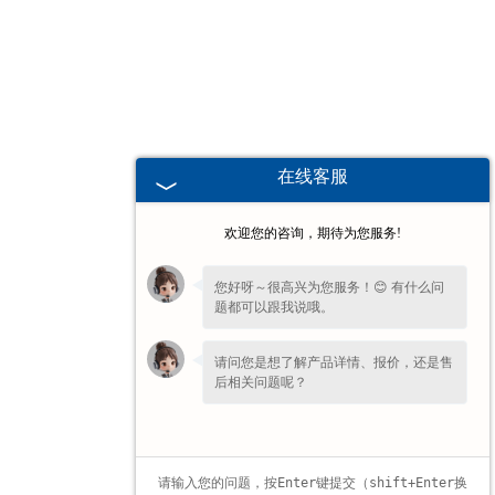
甘肃高校、职业技术院校教学
挂图
-
甘肃生科类
在线客服
-
甘肃畜牧养殖
欢迎您的咨询，期待为您服务!
-
甘肃病虫害
您好呀～很高兴为您服务！😊 有什么问
题都可以跟我说哦。
-
甘肃医学教学
请问您是想了解产品详情、报价，还是售
-
甘肃传统医学类
后相关问题呢？
-
甘肃中小学教学挂图
-
甘肃中小学教学投影片