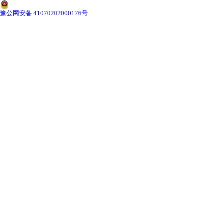
-
甘肃切片机与切片刀
豫公网安备 41070202000176号
-
甘肃切片盒
-
甘肃标本制作采集工具
-
甘肃微生物菌种
甘肃教学模型
-
甘肃骨骼模型
-
甘肃器官模型
-
甘肃医学教学模型
-
甘肃口腔教学模型