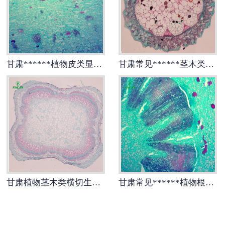
-
甘肃动物骨骼标本
-
甘肃组织胚胎标本
甘肃******植物皮类显微实验玻片
甘肃常见******茎木类生物玻片
-
甘肃岩石矿物标本
-
甘肃解剖塑化标本
-
甘肃植物标本
-
甘肃植物原色覆膜标本
甘肃实验仪器
甘肃植物茎木类横切生药横切
甘肃常见******植物根及根茎生物玻片
-
甘肃显微镜