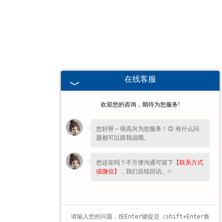
甘肃高校、职业技术院校教学
挂图
-
甘肃生科类
在线客服
-
甘肃畜牧养殖
欢迎您的咨询，期待为您服务!
-
甘肃病虫害
您好呀～很高兴为您服务！😊 有什么问
题都可以跟我说哦。
-
甘肃医学教学
您还在吗？不方便沟通可留下
【联系方式
-
甘肃传统医学类
或微信】
，我们后续回访。✨
-
甘肃中小学教学挂图
-
甘肃中小学教学投影片