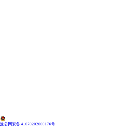
-
甘肃寄生虫切片
甘肃生物标本类
-
甘肃植物浸制标本
-
甘肃动植物包埋标本
-
甘肃腊叶标本
-
甘肃昆虫标本
-
甘肃动物剥制标本
-
甘肃中草药标本
豫公网安备 41070202000176号
-
甘肃畜牧兽医宏观标本