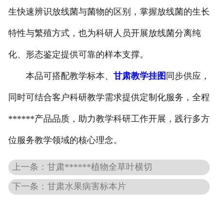
-
甘肃切片机与切片刀
生快速辨识放线菌与菌物的区别，掌握放线菌的生长
-
甘肃切片盒
特性与繁殖方式，也为科研人员开展放线菌分离纯
-
甘肃标本制作采集工具
化、形态鉴定提供可靠的样本支撑。
本品可搭配教学标本、
甘肃教学挂图
同步供应，
-
甘肃微生物菌种
同时可结合客户科研教学需求提供定制化服务，全程
甘肃教学模型
******产品品质，助力教学科研工作开展，践行多方
-
甘肃骨骼模型
位服务教学领域的核心理念。
-
甘肃器官模型
上一条：甘肃******植物全草叶横切
-
甘肃医学教学模型
下一条：甘肃水果病害标本片
-
甘肃口腔教学模型