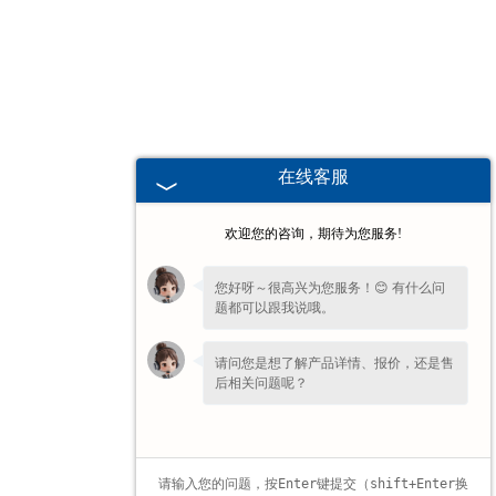
甘肃高校、职业技术院校教学
挂图
-
甘肃生科类
在线客服
-
甘肃畜牧养殖
欢迎您的咨询，期待为您服务!
-
甘肃病虫害
您好呀～很高兴为您服务！😊 有什么问
题都可以跟我说哦。
-
甘肃医学教学
请问您是想了解产品详情、报价，还是售
-
甘肃传统医学类
后相关问题呢？
-
甘肃中小学教学挂图
-
甘肃中小学教学投影片