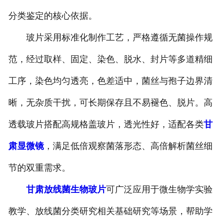
分类鉴定的核心依据。
-
甘肃动物骨骼标本
玻片采用标准化制作工艺，严格遵循无菌操作规
-
甘肃组织胚胎标本
范，经过取样、固定、染色、脱水、封片等多道精细
-
甘肃岩石矿物标本
工序，染色均匀透亮，色差适中，菌丝与孢子边界清
-
甘肃解剖塑化标本
晰，无杂质干扰，可长期保存且不易褪色、脱片。高
透载玻片搭配高规格盖玻片，透光性好，适配各类
甘
-
甘肃植物标本
肃显微镜
，满足低倍观察菌落形态、高倍解析菌丝细
-
甘肃植物原色覆膜标本
节的双重需求。
甘肃实验仪器
甘肃放线菌生物玻片
可广泛应用于微生物学实验
-
甘肃显微镜
教学、放线菌分类研究相关基础研究等场景，帮助学