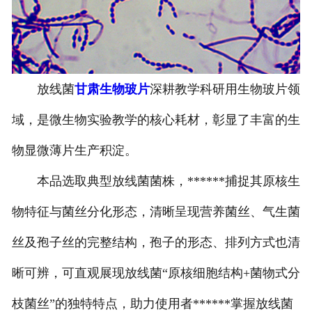
-
甘肃寄生虫切片
甘肃生物标本类
放线菌
甘肃生物玻片
深耕教学科研用生物玻片领
-
甘肃植物浸制标本
域，是微生物实验教学的核心耗材，彰显了丰富的生
-
甘肃动植物包埋标本
物显微薄片生产积淀。
-
甘肃腊叶标本
本品选取典型放线菌菌株，******捕捉其原核生
-
甘肃昆虫标本
物特征与菌丝分化形态，清晰呈现营养菌丝、气生菌
-
甘肃动物剥制标本
丝及孢子丝的完整结构，孢子的形态、排列方式也清
晰可辨，可直观展现放线菌“原核细胞结构+菌物式分
-
甘肃中草药标本
枝菌丝”的独特特点，助力使用者******掌握放线菌
-
甘肃畜牧兽医宏观标本