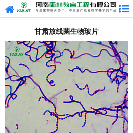
网站首页
甘肃生物玻片
甘肃放线菌生物玻片
-
甘肃植物切片
-
甘肃中草药切片
-
甘肃植物病理装片
-
甘肃动物切片
-
甘肃微生物切片
-
甘肃组织胚胎切片
-
甘肃人体病理切片