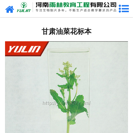
网站首页
甘肃生物玻片
甘肃油菜花标本
-
甘肃植物切片
-
甘肃中草药切片
-
甘肃植物病理装片
-
甘肃动物切片
-
甘肃微生物切片
-
甘肃组织胚胎切片
-
甘肃人体病理切片