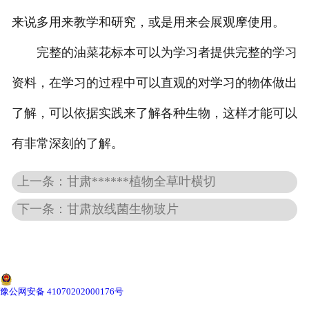
来说多用来教学和研究，或是用来会展观摩使用。
-
甘肃动物骨骼标本
完整的油菜花标本可以为学习者提供完整的学习
-
甘肃组织胚胎标本
资料，在学习的过程中可以直观的对学习的物体做出
-
甘肃岩石矿物标本
了解，可以依据实践来了解各种生物，这样才能可以
-
甘肃解剖塑化标本
有非常深刻的了解。
-
甘肃植物标本
上一条：甘肃******植物全草叶横切
下一条：甘肃放线菌生物玻片
-
甘肃植物原色覆膜标本
甘肃实验仪器
-
甘肃显微镜
豫公网安备 41070202000176号