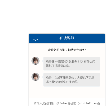
甘肃高校、职业技术院校教学
挂图
-
甘肃生科类
在线客服
-
甘肃畜牧养殖
欢迎您的咨询，期待为您服务!
-
甘肃病虫害
您好呀～很高兴为您服务！😊 有什么问
题都可以跟我说哦。
-
甘肃医学教学
您好，在线客服已就位，方便说下需求
-
甘肃传统医学类
吗？我快速帮您对接处理。
-
甘肃中小学教学挂图
-
甘肃中小学教学投影片