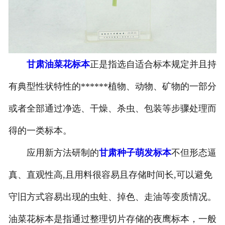
-
甘肃寄生虫切片
甘肃生物标本类
甘肃油菜花标本
正是指选自适合标本规定并且持
-
甘肃植物浸制标本
有典型性状特性的******植物、动物、矿物的一部分
-
甘肃动植物包埋标本
或者全部通过净选、干燥、杀虫、包装等步骤处理而
-
甘肃腊叶标本
得的一类标本。
-
甘肃昆虫标本
应用新方法研制的
甘肃种子萌发标本
不但形态逼
-
甘肃动物剥制标本
真、直观性高,且用料很容易且存储时间长,可以避免
守旧方式容易出现的虫蛀、掉色、走油等变质情况。
-
甘肃中草药标本
油菜花标本是指通过整理切片存储的夜鹰标本，一般
-
甘肃畜牧兽医宏观标本