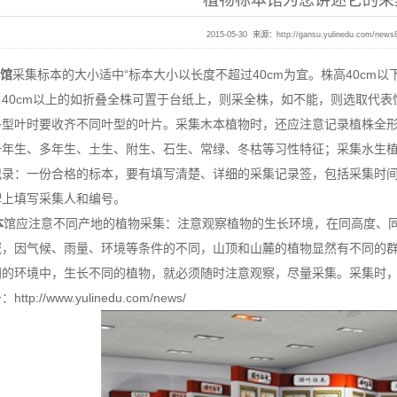
植物标本馆为您讲述它的采
2015-05-30 来源：
http://gansu.yulinedu.com/news
馆
采集标本的大小适中“标本大小以长度不超过40cm为宜。株高40c
40cm以上的如折叠全株可置于台纸上，则采全株，如不能，则选取代表
多型叶时要收齐不同叶型的叶片。采集木本植物时，还应注意记录植株全
一年生、多年生、土生、附生、石生、常绿、冬枯等习性特征；采集水生
记录：一份合格的标本，要有填写清楚、详细的采集记录签，包括采集时
牌上填写采集人和编号。
本
馆应注意不同产地的植物采集：注意观察植物的生长环境，在同高度、
域，因气候、雨量、环境等条件的不同，山顶和山麓的植物显然有不同的
同的环境中，生长不同的植物，就必须随时注意观察，尽量采集。采集时
p://www.yulinedu.com/news/