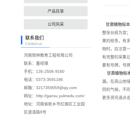
产品目录
公司风采
甘肃植物标本
整张台纸为宜；
联系我们
果的枝条，有
Contact us
物时，应注意
河南雨林教育工程有限公司
有完整的采集
联系：董经理
要有号牌，号
手机：135-2506-9160
甘肃植物标
电话：0373-3591186
漏。在高山地
邮箱：3217359059@qq.com
同的气候，不
网址：http://gansu.yulinedu.com/
更多资讯请点击：htt
地址：河南省新乡市红旗区工业园
区道清路8号