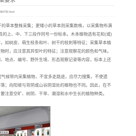
集要求
894730.html
m以下的草本整株采集；更矮小的草本则采集数株，以采集物布满
性的上、中、下三段作同号一份标本。木本植物选有花和(或)
形，如树皮、萌生枝条和叶、树干的枝刺等特征；采集草本植
植物时，应注意其异型叶的特征；注意观察花的颜色和气味。
间、地点、编号、野外生境、形态观察记录等内容，标本上还
同气候带内采集植物，不宜多走路途，应尽力搜集，不使遗
群落；向阳坡与背阴或山谷阴湿处的植物也不同。因此，在不
，要注意空旷、树阴、干旱、潮湿和水中生长的植物种类。