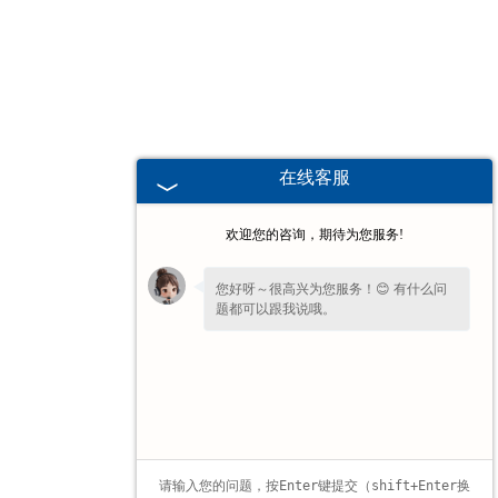
甘肃高校、职业技术院校教学
挂图
-
甘肃生科类
在线客服
-
甘肃畜牧养殖
欢迎您的咨询，期待为您服务!
-
甘肃病虫害
您好呀～很高兴为您服务！😊 有什么问
题都可以跟我说哦。
-
甘肃医学教学
为了给您更细致的一对一服务，方便留一
-
甘肃传统医学类
下
【手机号码】
吗？后续专员免费对接细
节。
-
甘肃中小学教学挂图
-
甘肃中小学教学投影片