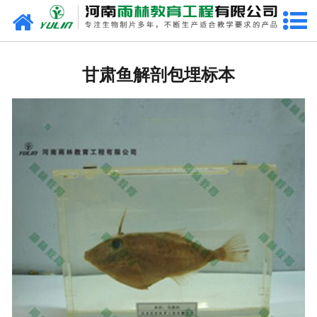
网站首页
甘肃生物玻片
甘肃鱼解剖包埋标本
-
甘肃植物切片
-
甘肃中草药切片
-
甘肃植物病理装片
-
甘肃动物切片
-
甘肃微生物切片
-
甘肃组织胚胎切片
-
甘肃人体病理切片