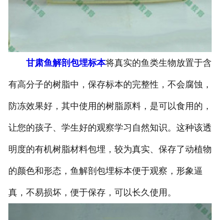
-
甘肃寄生虫切片
甘肃生物标本类
甘肃鱼解剖包埋标本
将真实的鱼类生物放置于含
-
甘肃植物浸制标本
有高分子的树脂中，保存标本的完整性，不会腐蚀，
-
甘肃动植物包埋标本
防冻效果好，其中使用的树脂原料，是可以食用的，
-
甘肃腊叶标本
让您的孩子、学生好的观察学习自然知识。这种该透
-
甘肃昆虫标本
明度的有机树脂材料包埋，较为真实、保存了动植物
-
甘肃动物剥制标本
的颜色和形态，鱼解剖包埋标本便于观察，形象逼
真，不易损坏，便于保存，可以长久使用。
-
甘肃中草药标本
-
甘肃畜牧兽医宏观标本