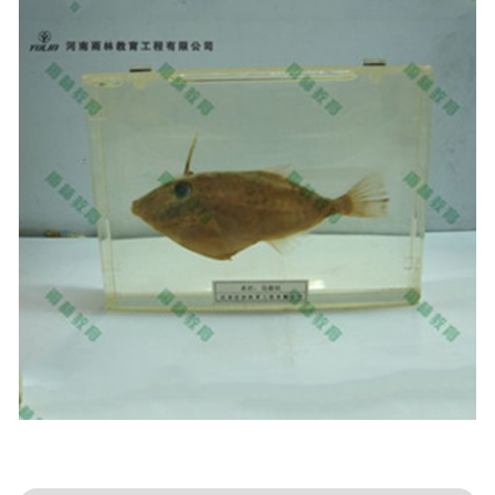
-
甘肃动物骨骼标本
-
甘肃组织胚胎标本
-
甘肃岩石矿物标本
-
甘肃解剖塑化标本
-
甘肃植物标本
-
甘肃植物原色覆膜标本
甘肃实验仪器
-
甘肃显微镜