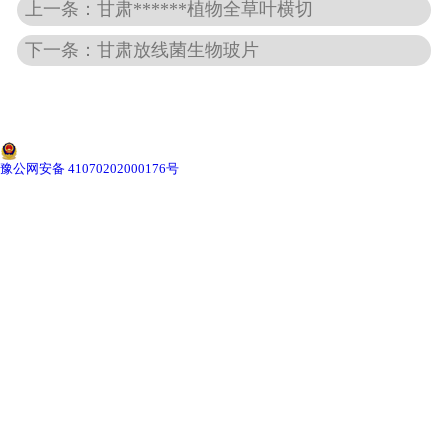
-
甘肃切片机与切片刀
上一条：甘肃******植物全草叶横切
下一条：甘肃放线菌生物玻片
-
甘肃切片盒
-
甘肃标本制作采集工具
-
甘肃微生物菌种
豫公网安备 41070202000176号
甘肃教学模型
-
甘肃骨骼模型
-
甘肃器官模型
-
甘肃医学教学模型
-
甘肃口腔教学模型