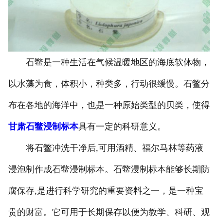
-
甘肃寄生虫切片
甘肃生物标本类
石鳖是一种生活在气候温暖地区的海底软体物，
-
甘肃植物浸制标本
以水藻为食，体积小，种类多，行动很缓慢。石鳖分
-
甘肃动植物包埋标本
布在各地的海洋中，也是一种原始类型的贝类，使得
-
甘肃腊叶标本
甘肃石鳖浸制标本
具有一定的科研意义。
-
甘肃昆虫标本
将石鳖冲洗干净后,可用酒精、福尔马林等药液
-
甘肃动物剥制标本
浸泡制作成石鳖浸制标本。石鳖浸制标本能够长期防
腐保存,是进行科学研究的重要资料之一，是一种宝
-
甘肃中草药标本
贵的财富。它可用于长期保存以便为教学、科研、观
-
甘肃畜牧兽医宏观标本