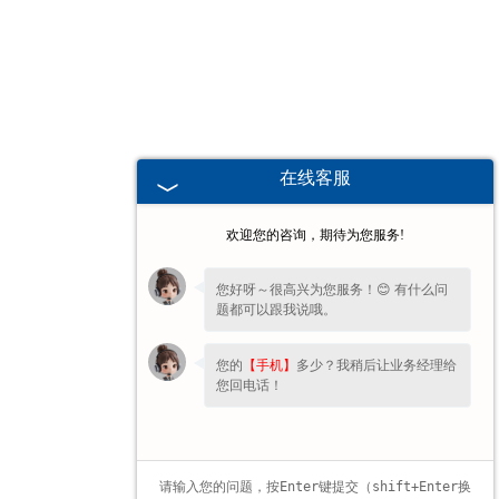
甘肃高校、职业技术院校教学
挂图
-
甘肃生科类
在线客服
-
甘肃畜牧养殖
欢迎您的咨询，期待为您服务!
-
甘肃病虫害
您好呀～很高兴为您服务！😊 有什么问
题都可以跟我说哦。
-
甘肃医学教学
您的
【手机】
多少？我稍后让业务经理给
-
甘肃传统医学类
您回电话！
-
甘肃中小学教学挂图
-
甘肃中小学教学投影片