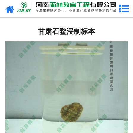
网站首页
甘肃生物玻片
甘肃石鳖浸制标本
-
甘肃植物切片
-
甘肃中草药切片
-
甘肃植物病理装片
-
甘肃动物切片
-
甘肃微生物切片
-
甘肃组织胚胎切片
-
甘肃人体病理切片