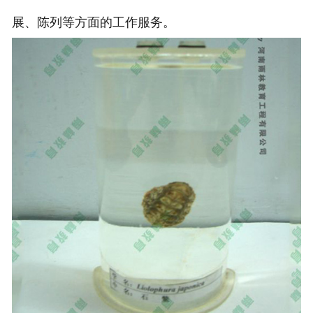
展、陈列等方面的工作服务。
-
甘肃动物骨骼标本
-
甘肃组织胚胎标本
-
甘肃岩石矿物标本
-
甘肃解剖塑化标本
-
甘肃植物标本
-
甘肃植物原色覆膜标本
甘肃实验仪器
-
甘肃显微镜