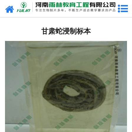
网站首页
甘肃生物玻片
甘肃蛇浸制标本
-
甘肃植物切片
-
甘肃中草药切片
-
甘肃植物病理装片
-
甘肃动物切片
-
甘肃微生物切片
-
甘肃组织胚胎切片
-
甘肃人体病理切片