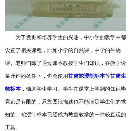
-
甘肃寄生虫切片
甘肃生物标本类
为了发掘和培养学生的兴趣，中小学的教学中都
-
甘肃植物浸制标本
设置了相关课程，比如小学的自然课，中学的生物
-
甘肃动植物包埋标本
课。老师们除了通过课本教授学生们知识，在教学设
-
甘肃腊叶标本
备允许的条件下，也会使用
甘肃蛇浸制标本
等
甘肃生
-
甘肃昆虫标本
物标本
，辅助学生学习。学生在课堂上学到的知识毕
-
甘肃动物剥制标本
竟都是有限的，只靠图纸描述也不能满足学生们的求
知欲。蛇浸制标本已经成为教室教学的一件较直观的
-
甘肃中草药标本
工具。
-
甘肃畜牧兽医宏观标本