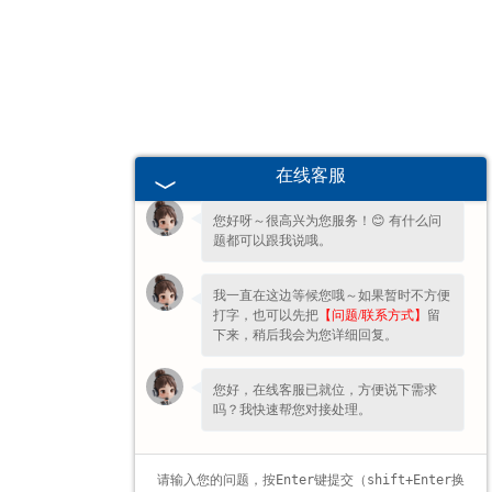
甘肃高校、职业技术院校教学
挂图
-
甘肃生科类
欢迎您的咨询，期待为您服务!
在线客服
-
甘肃畜牧养殖
您好呀～很高兴为您服务！😊 有什么问
题都可以跟我说哦。
-
甘肃病虫害
我一直在这边等候您哦～如果暂时不方便
-
甘肃医学教学
打字，也可以先把
【问题/联系方式】
留
下来，稍后我会为您详细回复。
-
甘肃传统医学类
您好，在线客服已就位，方便说下需求
吗？我快速帮您对接处理。
-
甘肃中小学教学挂图
-
甘肃中小学教学投影片