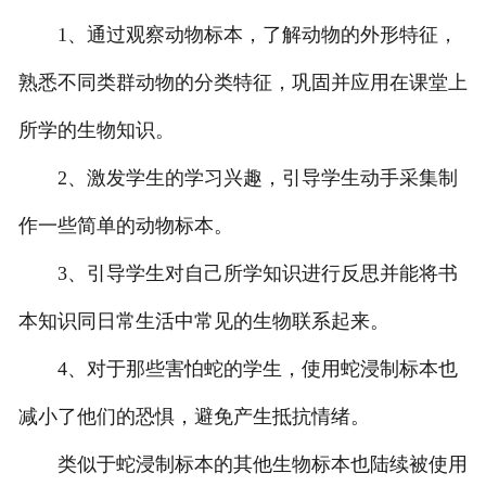
1、通过观察动物标本，了解动物的外形特征，
-
甘肃动物骨骼标本
熟悉不同类群动物的分类特征，巩固并应用在课堂上
-
甘肃组织胚胎标本
所学的生物知识。
-
甘肃岩石矿物标本
2、激发学生的学习兴趣，引导学生动手采集制
-
甘肃解剖塑化标本
作一些简单的动物标本。
3、引导学生对自己所学知识进行反思并能将书
-
甘肃植物标本
本知识同日常生活中常见的生物联系起来。
-
甘肃植物原色覆膜标本
4、对于那些害怕蛇的学生，使用蛇浸制标本也
甘肃实验仪器
减小了他们的恐惧，避免产生抵抗情绪。
-
甘肃显微镜
类似于蛇浸制标本的其他生物标本也陆续被使用