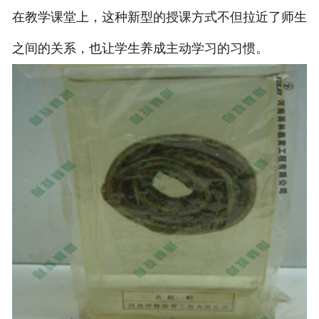
-
甘肃切片机与切片刀
在教学课堂上，这种新型的授课方式不但拉近了师生
-
甘肃切片盒
之间的关系，也让学生养成主动学习的习惯。
-
甘肃标本制作采集工具
-
甘肃微生物菌种
甘肃教学模型
-
甘肃骨骼模型
-
甘肃器官模型
-
甘肃医学教学模型
-
甘肃口腔教学模型