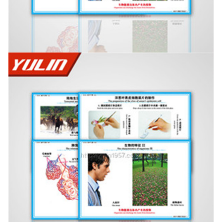
-
甘肃寄生虫切片
甘肃生物标本类
-
甘肃植物浸制标本
-
甘肃动植物包埋标本
-
甘肃腊叶标本
-
甘肃昆虫标本
-
甘肃动物剥制标本
-
甘肃中草药标本
-
甘肃畜牧兽医宏观标本