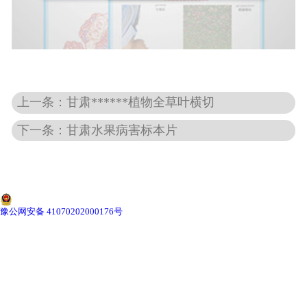
-
甘肃动物骨骼标本
-
甘肃组织胚胎标本
上一条：甘肃******植物全草叶横切
-
甘肃岩石矿物标本
下一条：甘肃水果病害标本片
-
甘肃解剖塑化标本
-
甘肃植物标本
-
甘肃植物原色覆膜标本
豫公网安备 41070202000176号
甘肃实验仪器
-
甘肃显微镜