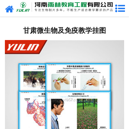
网站首页
甘肃生物玻片
甘肃微生物及免疫教学挂图
-
甘肃植物切片
-
甘肃中草药切片
-
甘肃植物病理装片
-
甘肃动物切片
-
甘肃微生物切片
-
甘肃组织胚胎切片
-
甘肃人体病理切片