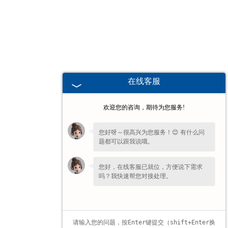
甘肃高校、职业技术院校教学
挂图
-
甘肃生科类
在线客服
-
甘肃畜牧养殖
欢迎您的咨询，期待为您服务!
-
甘肃病虫害
您好呀～很高兴为您服务！😊 有什么问
题都可以跟我说哦。
-
甘肃医学教学
您好，在线客服已就位，方便说下需求
-
甘肃传统医学类
吗？我快速帮您对接处理。
-
甘肃中小学教学挂图
-
甘肃中小学教学投影片