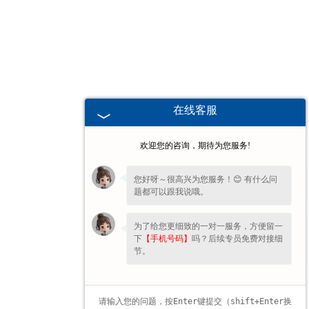
甘肃高校、职业技术院校教学
挂图
-
甘肃生科类
在线客服
-
甘肃畜牧养殖
欢迎您的咨询，期待为您服务!
-
甘肃病虫害
您好呀～很高兴为您服务！😊 有什么问
题都可以跟我说哦。
-
甘肃医学教学
为了给您更细致的一对一服务，方便留一
-
甘肃传统医学类
下
【手机号码】
吗？后续专员免费对接细
节。
-
甘肃中小学教学挂图
-
甘肃中小学教学投影片