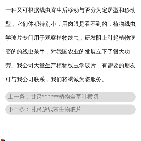
一种又可根据线虫寄生后移动与否分为定居型和移动
-
甘肃动物骨骼标本
型，它们体积特别小，用肉眼是看不到的，植物线虫
-
甘肃组织胚胎标本
学玻片专门用于观察植物线虫，研发阻止引起植物病
-
甘肃岩石矿物标本
变的的线虫杀手，对我国农业的发展立下了很大功
-
甘肃解剖塑化标本
劳。我公司大量生产植物线虫学玻片，有需要的朋友
可与我公司联系，我们将竭诚为您服务。
-
甘肃植物标本
-
甘肃植物原色覆膜标本
上一条：甘肃******植物全草叶横切
下一条：甘肃放线菌生物玻片
甘肃实验仪器
-
甘肃显微镜