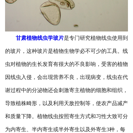
-
甘肃寄生虫切片
甘肃生物标本类
甘肃植物线虫学玻片
是专门研究植物线虫使用到
-
甘肃植物浸制标本
的玻片，这种玻片是植物生物学必不可少的工具。线
-
甘肃动植物包埋标本
虫对植物的生长发育有很大的不良影响，受害的植物
-
甘肃腊叶标本
因线虫入侵，会出现营养不良，出现病变，线虫在代
-
甘肃昆虫标本
谢过程中的分泌物还会刺激寄主植物的细胞和组织，
-
甘肃动物剥制标本
导致植株畸形，以及利用天敌控制等，使农产品减产
和质量下降。植物线虫按照寄生方式和习性大致可分
-
甘肃中草药标本
为内寄生、半内寄生或半外寄生以及外寄生3种，每
-
甘肃畜牧兽医宏观标本