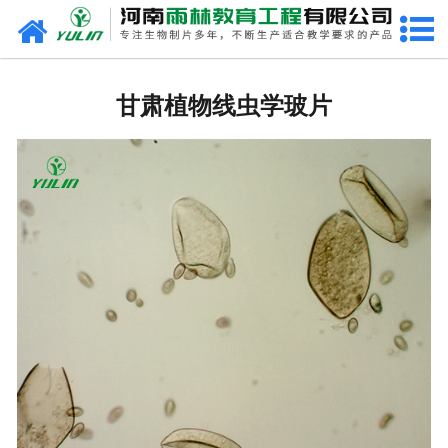
网站首页
甘肃生物玻片
甘肃植物线虫学玻片
-
甘肃植物切片
-
甘肃中草药切片
-
甘肃植物病理装片
-
甘肃动物切片
-
甘肃微生物切片
-
甘肃组织胚胎切片
-
甘肃人体病理切片