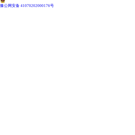
-
甘肃切片机与切片刀
豫公网安备 41070202000176号
-
甘肃切片盒
-
甘肃标本制作采集工具
-
甘肃微生物菌种
甘肃教学模型
-
甘肃骨骼模型
-
甘肃器官模型
-
甘肃医学教学模型
-
甘肃口腔教学模型