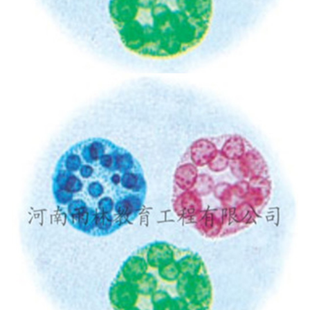
-
甘肃寄生虫切片
甘肃生物标本类
-
甘肃植物浸制标本
-
甘肃动植物包埋标本
-
甘肃腊叶标本
-
甘肃昆虫标本
-
甘肃动物剥制标本
-
甘肃中草药标本
-
甘肃畜牧兽医宏观标本