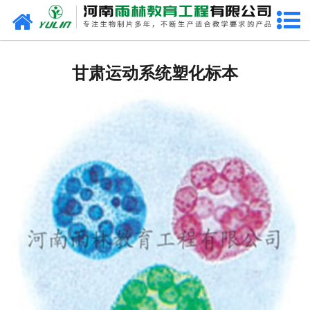
网站首页
甘肃生物玻片
甘肃运动系统塑化标本
-
甘肃植物切片
-
甘肃中草药切片
-
甘肃植物病理装片
-
甘肃动物切片
-
甘肃微生物切片
-
甘肃组织胚胎切片
-
甘肃人体病理切片