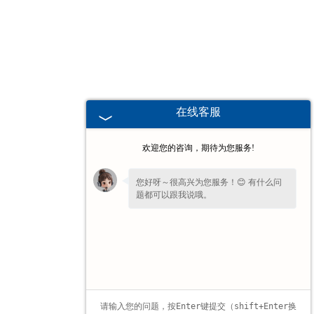
甘肃高校、职业技术院校教学
挂图
-
甘肃生科类
在线客服
-
甘肃畜牧养殖
欢迎您的咨询，期待为您服务!
-
甘肃病虫害
您好呀～很高兴为您服务！😊 有什么问
题都可以跟我说哦。
-
甘肃医学教学
-
甘肃传统医学类
-
甘肃中小学教学挂图
-
甘肃中小学教学投影片