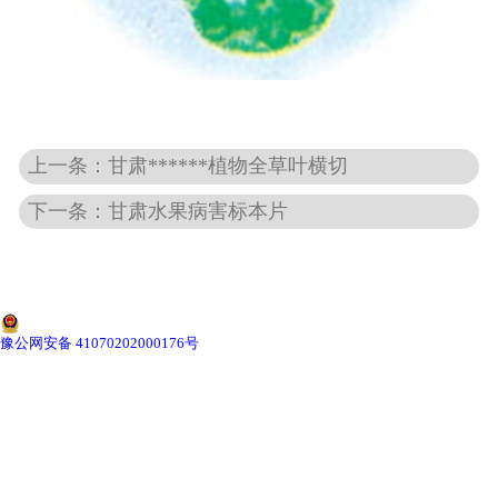
-
甘肃动物骨骼标本
-
甘肃组织胚胎标本
上一条：甘肃******植物全草叶横切
-
甘肃岩石矿物标本
下一条：甘肃水果病害标本片
-
甘肃解剖塑化标本
-
甘肃植物标本
-
甘肃植物原色覆膜标本
豫公网安备 41070202000176号
甘肃实验仪器
-
甘肃显微镜