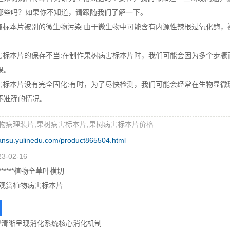
哪些吗？如果你不知道，请跟随我们了解一下。
标本片被别的微生物污染:由于微生物中可能含有内源性辣根过氧化酶，
标本片的保存不当:在制作果树病害标本片时，我们可能会因为多个步骤
果。
标本片没有完全固化:有时，为了尽快检测，我们可能会经常在生物显微
不准确的情况。
物病理装片,果树病害标本片,果树病害标本片价格
gansu.yulinedu.com/product865504.html
-02-16
*****植物全草叶横切
观赏植物病害标本片
型清晰呈现消化系统核心消化机制