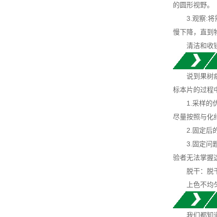
的圆形视野。
3.观察:将
慢下降，直到
清洁和收镜：
说到果树病害
标本片的过程
1.采样的优
尽量按照与化
2.固定后的
3.固定问题
验者无法掌握
脱干：脱干不
上色不均匀或
我们都知道果