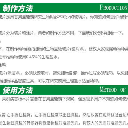
玻片
是用
甘肃显微镜
研究生物时必不可少的玻璃片。你知道如何更好地制
。
分为装片和涂片，两者的制作方法不同，下面我们分别详细看一下。
片
在制作动物组织细胞的生物显微玻片(装片)时，建议大家根据动物种类的不
脊椎动物使用0.45%的生理盐水。
涂料
(涂层)时，必须快速取材，避免细胞自溶；操作过程必须轻巧，以免细
物细胞样品密度过高，可以在研究前用生理盐水适当稀释。
果树病害标本片需要在
甘肃显微镜
下观察，但是很多用户不知道如何使
置:右手握住镜臂，左手握住镜座取出显微镜，然后放置在距离试验台边
动生物显微镜的转换器将低倍物镜对准通光孔，将较大的光圈对准通光孔