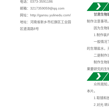
电话：0373-3591186
邮箱：3217359059@qq.com
甘肃生物
网址：http://gansu.yulinedu.com/
制作注意事项
地址：河南省新乡市红旗区工业园
因为生物玻片
区道清路8号
1.制作装
一般情况下，
的生理盐水，无
二是制作
制作生物玻片
果要研究的生
众所周知，
本片。
1.取镜和放
2.对光:转