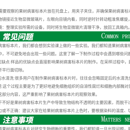
需要观察的果树病害标本片放在托盘上，用夹子夹住，并确保果树病害标
物镜接近生物显微玻璃片，左眼向目镜内看，同时逆时针转动粗准焦螺旋
整理实验所需的设备，同时将生物显微玻片清理干净，放回工具箱内
标本片，我们都会想到实验课上做的一些实验。我们都知道果树病害标
中，不可避免地会出现一些问题。这里了解一下制作过程中会遇到哪些问
缺点:样品的优缺点会直接影响果树病害标本片的制作。在采样过程中，
纤平行面切除。
水清洗:很多用户在制作果树病害标本片时，往往会忽略固定后的水清洗
:这个过程主要是为了更好地避免细胞组织的自溶性腐烂和细胞内部酶对
这部分内容，这严重影响了果树病害标本片的观察效果。
好是果树病害标本片生产中导致生物结构不透明的主要因素，而脱干
不正确：建议大家在给果树病害标本片上色时，要根据染料的温度、切
树病害标本片对研究生物细胞的重要性，我们都知道一旦出现问题，就