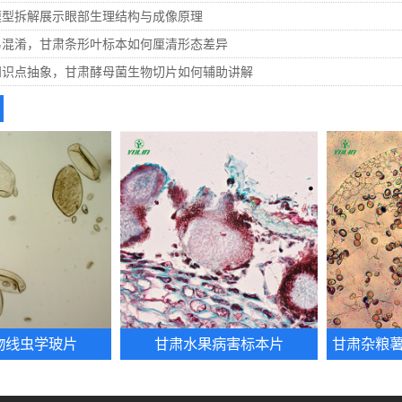
模型拆解展示眼部生理结构与成像原理
易混淆，甘肃条形叶标本如何厘清形态差异
知识点抽象，甘肃酵母菌生物切片如何辅助讲解
物线虫学玻片
甘肃水果病害标本片
甘肃杂粮