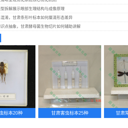
模型拆解展示眼部生理结构与成像原理
易混淆，甘肃条形叶标本如何厘清形态差异
知识点抽象，甘肃酵母菌生物切片如何辅助讲解
虫标本20种
甘肃害虫标本25种
甘肃常