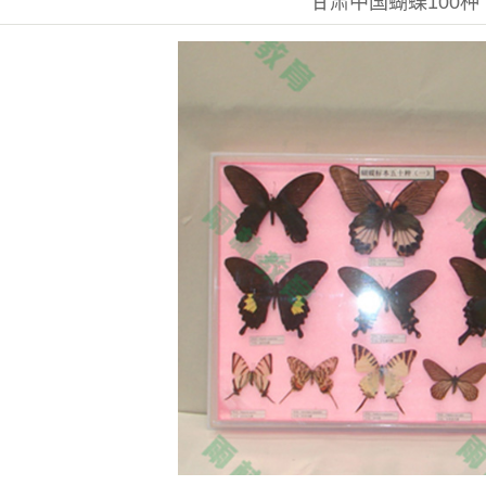
甘肃中国蝴蝶100种