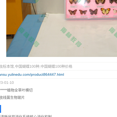
虫标本馆,中国蝴蝶100种,中国蝴蝶100种价格
gansu.yulinedu.com/product864447.html
-01-10
*****植物全草叶横切
放线菌生物玻片
型清晰呈现消化系统核心消化机制