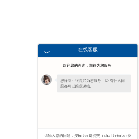
甘肃高校、职业技术院校教学
挂图
-
甘肃生科类
在线客服
-
甘肃畜牧养殖
欢迎您的咨询，期待为您服务!
-
甘肃病虫害
您好呀～很高兴为您服务！😊 有什么问
题都可以跟我说哦。
-
甘肃医学教学
-
甘肃传统医学类
-
甘肃中小学教学挂图
-
甘肃中小学教学投影片