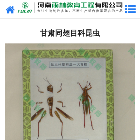
网站首页
甘肃生物玻片
甘肃同翅目科昆虫
-
甘肃植物切片
-
甘肃中草药切片
-
甘肃植物病理装片
-
甘肃动物切片
-
甘肃微生物切片
-
甘肃组织胚胎切片
-
甘肃人体病理切片