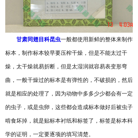
-
甘肃寄生虫切片
甘肃生物标本类
甘肃同翅目科昆虫
一般都使用新鲜的整体来制作
-
甘肃植物浸制标本
标本，制作标本较早要压榨干燥，但是不能太过干
-
甘肃动植物包埋标本
燥，太干燥就易折断，但是太湿润就容易表变形弯
-
甘肃腊叶标本
曲，一般干燥过的标本是有弹性的，不破损的，然后
-
甘肃昆虫标本
就是相应的处理了，因为动物中多多少少都会有一定
-
甘肃动物剥制标本
的虫子，或是虫卵，这些都会造成标本做好后被虫子
啃食坏掉，就是贴标本衬纸和标签了，标签是标本科
-
甘肃中草药标本
学的证明，一定要逐项的填写清楚。
-
甘肃畜牧兽医宏观标本