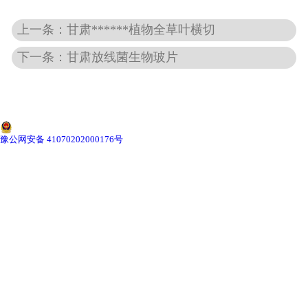
上一条：甘肃******植物全草叶横切
-
甘肃动物骨骼标本
下一条：甘肃放线菌生物玻片
-
甘肃组织胚胎标本
-
甘肃岩石矿物标本
-
甘肃解剖塑化标本
豫公网安备 41070202000176号
-
甘肃植物标本
-
甘肃植物原色覆膜标本
甘肃实验仪器
-
甘肃显微镜