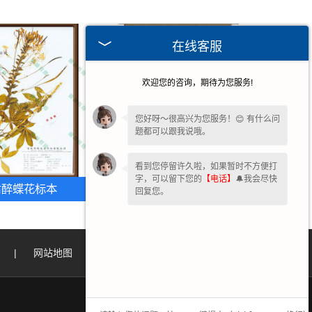
在线客服
欢迎您的咨询，期待为您服务!
您好呀～很高兴为您服务！😊 有什么问
题都可以跟我说哦。
看到您停留许久啦，如果暂时不方便打
字，可以留下您的
【电话】
🔔我会尽快
肃醉蝶花标本
甘肃紫堇科腊叶标本
回复您。
|
网站地图
|