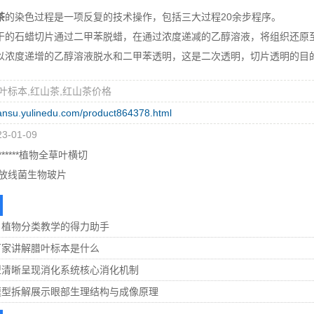
茶
的染色过程是一项反复的技术操作，包括三大过程20余步程序。
石蜡切片通过二甲苯脱蜡，在通过浓度递减的乙醇溶液，将组织还原至
以浓度递增的乙醇溶液脱水和二甲苯透明，这是二次透明，切片透明的目
叶标本,红山茶,红山茶价格
gansu.yulinedu.com/product864378.html
-01-09
*****植物全草叶横切
放线菌生物玻片
：植物分类教学的得力助手
厂家讲解腊叶标本是什么
型清晰呈现消化系统核心消化机制
模型拆解展示眼部生理结构与成像原理