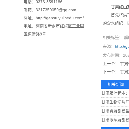
电话：0373-3591186
甘肃红山
邮箱：3217359059@qq.com
首先将烘干的
网址：http://gansu.yulinedu.com/
的含水组织，
地址：河南省新乡市红旗区工业园
区道清路8号
相关标签： 腊
来源：
http://
发布时间：2023
上一个：
甘肃*
下一个：
甘肃
相关新闻
甘肃腊叶标本
甘肃生物切片
甘肃胃解剖模
甘肃眼球解剖