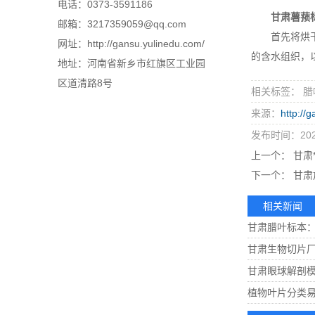
电话：0373-3591186
甘肃薯蓣
邮箱：3217359059@qq.com
首先将烘干的
网址：http://gansu.yulinedu.com/
的含水组织，
地址：河南省新乡市红旗区工业园
区道清路8号
相关标签： 腊
来源：
http://
发布时间：2023
上一个：
甘肃*
下一个：
甘肃
相关新闻
甘肃腊叶标本
甘肃生物切片
甘肃眼球解剖
植物叶片分类