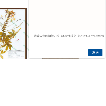
发送
肃醉蝶花标本
甘肃紫堇科腊叶标本
|
网站地图
|