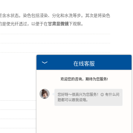
含水状态。染色包括浸染、分化和水洗等步。其次是将染色
的是使光纤透过，以便于在
甘肃显微镜
下观察。
在线客服
欢迎您的咨询，期待为您服务!
您好呀～很高兴为您服务！😊 有什么问
2025-10-23
题都可以跟我说哦。
2023-01-12
2026-07-30
您好，在线客服已就位，方便说下需求
吗？我快速帮您对接处理。
2026-07-23