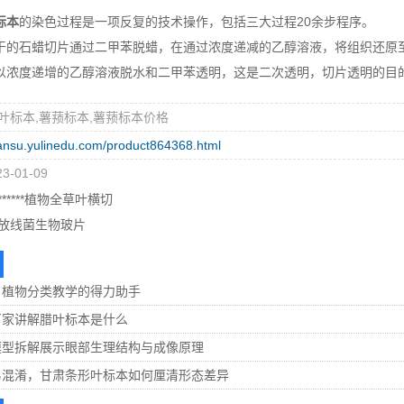
标本
的染色过程是一项反复的技术操作，包括三大过程20余步程序。
石蜡切片通过二甲苯脱蜡，在通过浓度递减的乙醇溶液，将组织还原至
以浓度递增的乙醇溶液脱水和二甲苯透明，这是二次透明，切片透明的目
叶标本,薯蓣标本,薯蓣标本价格
gansu.yulinedu.com/product864368.html
-01-09
*****植物全草叶横切
放线菌生物玻片
：植物分类教学的得力助手
厂家讲解腊叶标本是什么
模型拆解展示眼部生理结构与成像原理
易混淆，甘肃条形叶标本如何厘清形态差异