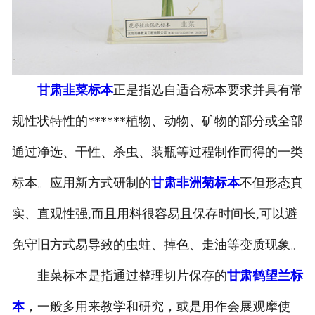
-
甘肃寄生虫切片
甘肃生物标本类
甘肃韭菜标本
正是指选自适合标本要求并具有常
-
甘肃植物浸制标本
规性状特性的******植物、动物、矿物的部分或全部
-
甘肃动植物包埋标本
通过净选、干性、杀虫、装瓶等过程制作而得的一类
-
甘肃腊叶标本
标本。应用新方式研制的
甘肃非洲菊标本
不但形态真
-
甘肃昆虫标本
实、直观性强,而且用料很容易且保存时间长,可以避
-
甘肃动物剥制标本
免守旧方式易导致的虫蛀、掉色、走油等变质现象。
韭菜标本是指通过整理切片保存的
甘肃鹤望兰标
-
甘肃中草药标本
本
，一般多用来教学和研究，或是用作会展观摩使
-
甘肃畜牧兽医宏观标本