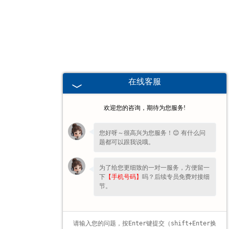
甘肃高校、职业技术院校教学
挂图
-
甘肃生科类
在线客服
-
甘肃畜牧养殖
欢迎您的咨询，期待为您服务!
-
甘肃病虫害
您好呀～很高兴为您服务！😊 有什么问
题都可以跟我说哦。
-
甘肃医学教学
为了给您更细致的一对一服务，方便留一
-
甘肃传统医学类
下
【手机号码】
吗？后续专员免费对接细
节。
-
甘肃中小学教学挂图
-
甘肃中小学教学投影片