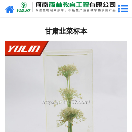
网站首页
甘肃生物玻片
甘肃韭菜标本
-
甘肃植物切片
-
甘肃中草药切片
-
甘肃植物病理装片
-
甘肃动物切片
-
甘肃微生物切片
-
甘肃组织胚胎切片
-
甘肃人体病理切片