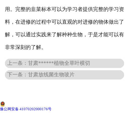
用。完整的韭菜标本可以为学习者提供完整的学习资
-
甘肃动物骨骼标本
料，在进修的过程中可以直观的对进修的物体做出了
-
甘肃组织胚胎标本
解，可以通过实践来了解种种生物，于是才能可以有
-
甘肃岩石矿物标本
非常深刻的了解。
-
甘肃解剖塑化标本
上一条：甘肃******植物全草叶横切
-
甘肃植物标本
下一条：甘肃放线菌生物玻片
-
甘肃植物原色覆膜标本
甘肃实验仪器
豫公网安备 41070202000176号
-
甘肃显微镜