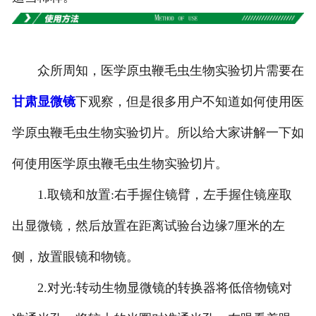
-
甘肃切片机与切片刀
-
甘肃切片盒
众所周知，医学原虫鞭毛虫生物实验切片需要在
-
甘肃标本制作采集工具
甘肃显微镜
下观察，但是很多用户不知道如何使用医
-
甘肃微生物菌种
学原虫鞭毛虫生物实验切片。所以给大家讲解一下如
甘肃教学模型
何使用医学原虫鞭毛虫生物实验切片。
-
甘肃骨骼模型
1.取镜和放置:右手握住镜臂，左手握住镜座取
-
甘肃器官模型
出显微镜，然后放置在距离试验台边缘7厘米的左
侧，放置眼镜和物镜。
-
甘肃医学教学模型
2.对光:转动生物显微镜的转换器将低倍物镜对
-
甘肃口腔教学模型