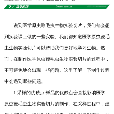
甘肃高校、职业技术院校教学
挂图
说到医学原虫鞭毛虫生物实验切片，我们都会想
-
甘肃生科类
到实验课上做的一些实验。我们都知道医学原虫鞭毛
-
甘肃畜牧养殖
虫生物实验切片可以帮助我们更好地学习生物。然
而，在制作医学原虫鞭毛虫生物实验切片的过程中，
-
甘肃病虫害
不可避免地会出现一些问题。这里了解一下制作过程
-
甘肃医学教学
中会遇到哪些问题。
-
甘肃传统医学类
1.采样的优缺点:样品的优缺点会直接影响医学
-
甘肃中小学教学挂图
原虫鞭毛虫生物实验切片的制作。在采样过程中，建
-
甘肃中小学教学投影片