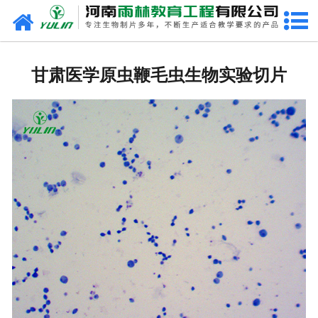
网站首页
甘肃生物玻片
甘肃医学原虫鞭毛虫生物实验切片
-
甘肃植物切片
-
甘肃中草药切片
-
甘肃植物病理装片
-
甘肃动物切片
-
甘肃微生物切片
-
甘肃组织胚胎切片
-
甘肃人体病理切片