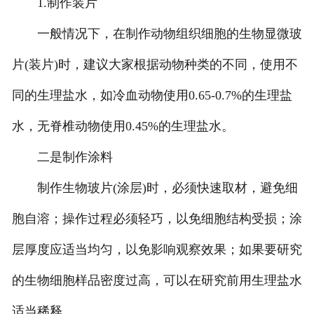
1.制作装片
一般情况下，在制作动物组织细胞的生物显微玻
-
甘肃动物骨骼标本
片(装片)时，建议大家根据动物种类的不同，使用不
-
甘肃组织胚胎标本
同的生理盐水，如冷血动物使用0.65-0.7%的生理盐
-
甘肃岩石矿物标本
水，无脊椎动物使用0.45%的生理盐水。
-
甘肃解剖塑化标本
二是制作涂料
-
甘肃植物标本
制作生物玻片(涂层)时，必须快速取材，避免细
-
甘肃植物原色覆膜标本
胞自溶；操作过程必须轻巧，以免细胞结构受损；涂
甘肃实验仪器
层厚度应适当均匀，以免影响观察效果；如果要研究
的生物细胞样品密度过高，可以在研究前用生理盐水
-
甘肃显微镜
适当稀释。