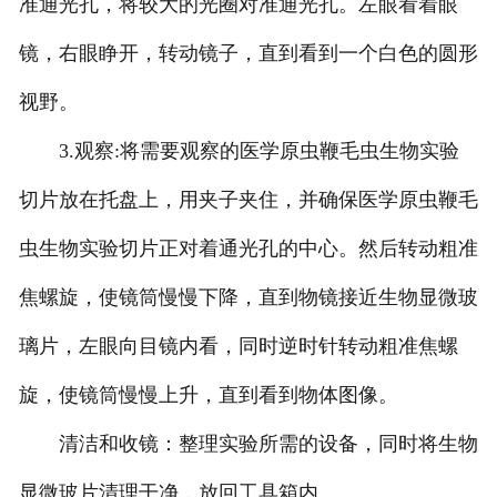
准通光孔，将较大的光圈对准通光孔。左眼看着眼
甘肃标本馆建设
镜，右眼睁开，转动镜子，直到看到一个白色的圆形
-
甘肃植物标本馆
视野。
-
甘肃动物标本馆
3.观察:将需要观察的医学原虫鞭毛虫生物实验
-
甘肃海洋生物标本馆
切片放在托盘上，用夹子夹住，并确保医学原虫鞭毛
虫生物实验切片正对着通光孔的中心。然后转动粗准
-
甘肃昆虫标本馆
焦螺旋，使镜筒慢慢下降，直到物镜接近生物显微玻
甘肃新鲜实验材料
璃片，左眼向目镜内看，同时逆时针转动粗准焦螺
-
甘肃植物实验材料
旋，使镜筒慢慢上升，直到看到物体图像。
-
甘肃微生物实验材料
清洁和收镜：整理实验所需的设备，同时将生物
-
甘肃动物实验材料
显微玻片清理干净，放回工具箱内。