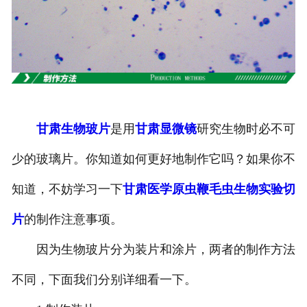
-
甘肃寄生虫切片
甘肃生物标本类
-
甘肃植物浸制标本
甘肃生物玻片
是用
甘肃显微镜
研究生物时必不可
-
甘肃动植物包埋标本
少的玻璃片。你知道如何更好地制作它吗？如果你不
-
甘肃腊叶标本
知道，不妨学习一下
甘肃医学原虫鞭毛虫生物实验切
-
甘肃昆虫标本
片
的制作注意事项。
-
甘肃动物剥制标本
因为生物玻片分为装片和涂片，两者的制作方法
-
甘肃中草药标本
不同，下面我们分别详细看一下。
-
甘肃畜牧兽医宏观标本