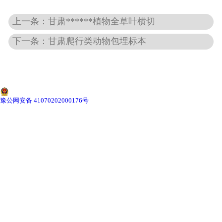
上一条：甘肃******植物全草叶横切
-
甘肃动物骨骼标本
下一条：甘肃爬行类动物包埋标本
-
甘肃组织胚胎标本
-
甘肃岩石矿物标本
-
甘肃解剖塑化标本
豫公网安备 41070202000176号
-
甘肃植物标本
-
甘肃植物原色覆膜标本
甘肃实验仪器
-
甘肃显微镜