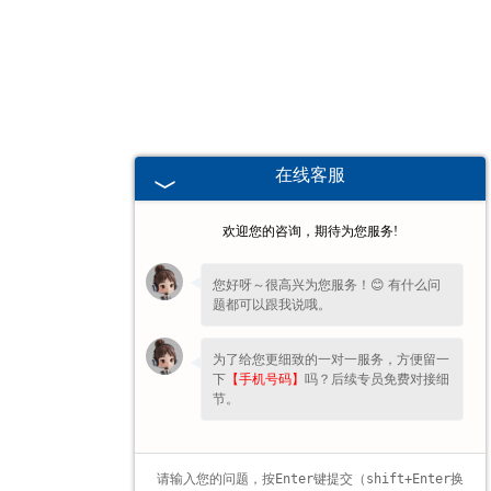
甘肃高校、职业技术院校教学
挂图
-
甘肃生科类
在线客服
-
甘肃畜牧养殖
欢迎您的咨询，期待为您服务!
-
甘肃病虫害
您好呀～很高兴为您服务！😊 有什么问
题都可以跟我说哦。
-
甘肃医学教学
为了给您更细致的一对一服务，方便留一
-
甘肃传统医学类
下
【手机号码】
吗？后续专员免费对接细
节。
-
甘肃中小学教学挂图
-
甘肃中小学教学投影片