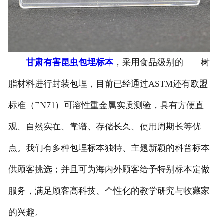
-
甘肃寄生虫切片
甘肃生物标本类
甘肃有害昆虫包埋标本
，采用食品级别的——树
-
甘肃植物浸制标本
脂材料进行封装包埋，目前已经通过ASTM还有欧盟
-
甘肃动植物包埋标本
标准（EN71）可溶性重金属实质测验，具有方便直
-
甘肃腊叶标本
观、自然实在、靠谱、存储长久、使用周期长等优
-
甘肃昆虫标本
点。我们有多种包埋标本独特、主题新颖的科普标本
-
甘肃动物剥制标本
供顾客挑选；并且可为海内外顾客给予特别标本定做
服务，满足顾客高科技、个性化的教学研究与收藏家
-
甘肃中草药标本
的兴趣。
-
甘肃畜牧兽医宏观标本