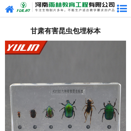
网站首页
甘肃生物玻片
甘肃有害昆虫包埋标本
-
甘肃植物切片
-
甘肃中草药切片
-
甘肃植物病理装片
-
甘肃动物切片
-
甘肃微生物切片
-
甘肃组织胚胎切片
-
甘肃人体病理切片