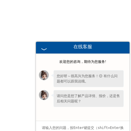
甘肃高校、职业技术院校教学
挂图
-
甘肃生科类
在线客服
-
甘肃畜牧养殖
欢迎您的咨询，期待为您服务!
-
甘肃病虫害
您好呀～很高兴为您服务！😊 有什么问
题都可以跟我说哦。
-
甘肃医学教学
请问您是想了解产品详情、报价，还是售
-
甘肃传统医学类
后相关问题呢？
-
甘肃中小学教学挂图
-
甘肃中小学教学投影片