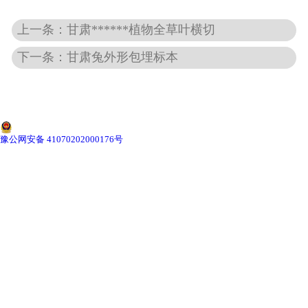
上一条：甘肃******植物全草叶横切
-
甘肃动物骨骼标本
下一条：甘肃兔外形包埋标本
-
甘肃组织胚胎标本
-
甘肃岩石矿物标本
-
甘肃解剖塑化标本
豫公网安备 41070202000176号
-
甘肃植物标本
-
甘肃植物原色覆膜标本
甘肃实验仪器
-
甘肃显微镜