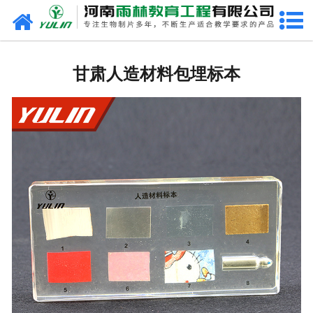
网站首页
甘肃生物玻片
甘肃人造材料包埋标本
-
甘肃植物切片
-
甘肃中草药切片
-
甘肃植物病理装片
-
甘肃动物切片
-
甘肃微生物切片
-
甘肃组织胚胎切片
-
甘肃人体病理切片