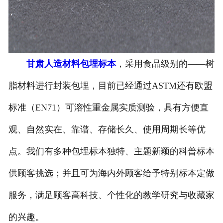
-
甘肃寄生虫切片
甘肃生物标本类
甘肃人造材料包埋标本
，采用食品级别的——树
-
甘肃植物浸制标本
脂材料进行封装包埋，目前已经通过ASTM还有欧盟
-
甘肃动植物包埋标本
标准（EN71）可溶性重金属实质测验，具有方便直
-
甘肃腊叶标本
观、自然实在、靠谱、存储长久、使用周期长等优
-
甘肃昆虫标本
点。我们有多种包埋标本独特、主题新颖的科普标本
-
甘肃动物剥制标本
供顾客挑选；并且可为海内外顾客给予特别标本定做
服务，满足顾客高科技、个性化的教学研究与收藏家
-
甘肃中草药标本
的兴趣。
-
甘肃畜牧兽医宏观标本