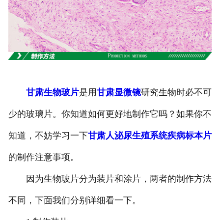
-
甘肃寄生虫切片
甘肃生物标本类
-
甘肃植物浸制标本
甘肃生物玻片
是用
甘肃显微镜
研究生物时必不可
-
甘肃动植物包埋标本
少的玻璃片。你知道如何更好地制作它吗？如果你不
-
甘肃腊叶标本
知道，不妨学习一下
甘肃人泌尿生殖系统疾病标本片
-
甘肃昆虫标本
的制作注意事项。
-
甘肃动物剥制标本
因为生物玻片分为装片和涂片，两者的制作方法
-
甘肃中草药标本
不同，下面我们分别详细看一下。
-
甘肃畜牧兽医宏观标本