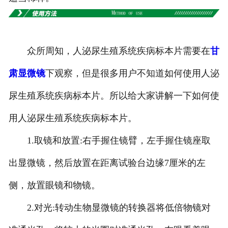
-
甘肃切片机与切片刀
-
甘肃切片盒
众所周知，人泌尿生殖系统疾病标本片需要在
甘
-
甘肃标本制作采集工具
肃显微镜
下观察，但是很多用户不知道如何使用人泌
-
甘肃微生物菌种
尿生殖系统疾病标本片。所以给大家讲解一下如何使
甘肃教学模型
用人泌尿生殖系统疾病标本片。
-
甘肃骨骼模型
1.取镜和放置:右手握住镜臂，左手握住镜座取
-
甘肃器官模型
出显微镜，然后放置在距离试验台边缘7厘米的左
侧，放置眼镜和物镜。
-
甘肃医学教学模型
2.对光:转动生物显微镜的转换器将低倍物镜对
-
甘肃口腔教学模型