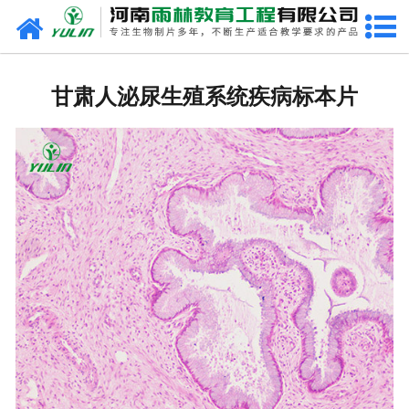
网站首页
甘肃生物玻片
甘肃人泌尿生殖系统疾病标本片
-
甘肃植物切片
-
甘肃中草药切片
-
甘肃植物病理装片
-
甘肃动物切片
-
甘肃微生物切片
-
甘肃组织胚胎切片
-
甘肃人体病理切片