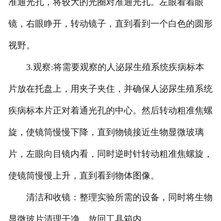
准通光孔，将较大的光圈对准通光孔。左眼看着眼
甘肃标本馆建设
镜，右眼睁开，转动镜子，直到看到一个白色的圆形
-
甘肃植物标本馆
视野。
-
甘肃动物标本馆
3.观察:将需要观察的人泌尿生殖系统疾病标本
-
甘肃海洋生物标本馆
片放在托盘上，用夹子夹住，并确保人泌尿生殖系统
疾病标本片正对着通光孔的中心。然后转动粗准焦螺
-
甘肃昆虫标本馆
旋，使镜筒慢慢下降，直到物镜接近生物显微玻璃
甘肃新鲜实验材料
片，左眼向目镜内看，同时逆时针转动粗准焦螺旋，
-
甘肃植物实验材料
使镜筒慢慢上升，直到看到物体图像。
-
甘肃微生物实验材料
清洁和收镜：整理实验所需的设备，同时将生物
-
甘肃动物实验材料
显微玻片清理干净，放回工具箱内。