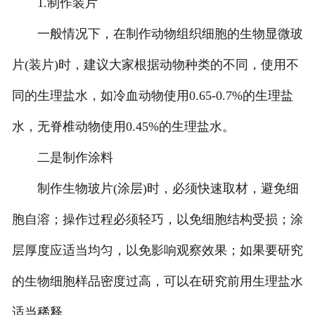
1.制作装片
一般情况下，在制作动物组织细胞的生物显微玻
-
甘肃动物骨骼标本
片(装片)时，建议大家根据动物种类的不同，使用不
-
甘肃组织胚胎标本
同的生理盐水，如冷血动物使用0.65-0.7%的生理盐
-
甘肃岩石矿物标本
水，无脊椎动物使用0.45%的生理盐水。
-
甘肃解剖塑化标本
二是制作涂料
-
甘肃植物标本
制作生物玻片(涂层)时，必须快速取材，避免细
-
甘肃植物原色覆膜标本
胞自溶；操作过程必须轻巧，以免细胞结构受损；涂
甘肃实验仪器
层厚度应适当均匀，以免影响观察效果；如果要研究
的生物细胞样品密度过高，可以在研究前用生理盐水
-
甘肃显微镜
适当稀释。