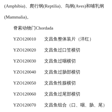
-
甘肃切片机与切片刀
(Amphibia)、爬行纲(Reptilia)、鸟纲(Aves)和哺乳纲
-
甘肃切片盒
(Mammalia)。
-
甘肃标本制作采集工具
脊索动物门Chordada
YZO120010
文昌鱼整体装片（洋红）
-
甘肃微生物菌种
YZO120020
文昌鱼过口笠横切
甘肃教学模型
YZO120030
文昌鱼过咽横切
-
甘肃骨骼模型
YZO120040
文昌鱼过肠部横切
-
甘肃器官模型
YZO120050
文昌鱼性腺横切
-
甘肃医学教学模型
YZO120060
文昌鱼过尾部横切
-
甘肃口腔教学模型
YZO120070
文昌鱼组合（口、咽、肠、尾）