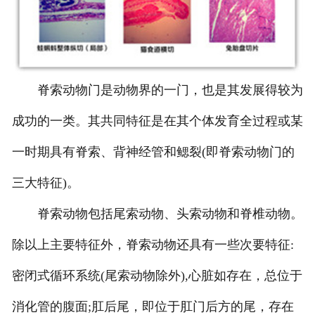
-
甘肃寄生虫切片
甘肃生物标本类
脊索动物门是动物界的一门，也是其发展得较为
-
甘肃植物浸制标本
成功的一类。其共同特征是在其个体发育全过程或某
-
甘肃动植物包埋标本
一时期具有脊索、背神经管和鳃裂(即脊索动物门的
-
甘肃腊叶标本
三大特征)。
-
甘肃昆虫标本
脊索动物包括尾索动物、头索动物和脊椎动物。
-
甘肃动物剥制标本
除以上主要特征外，脊索动物还具有一些次要特征:
密闭式循环系统(尾索动物除外),心脏如存在，总位于
-
甘肃中草药标本
消化管的腹面;肛后尾，即位于肛门后方的尾，存在
-
甘肃畜牧兽医宏观标本