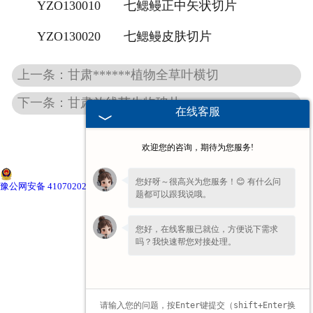
YZO130010
七鳃鳗正中矢状切片
甘肃高校、职业技术院校教学
YZO130020
七鳃鳗皮肤切片
挂图
上一条：甘肃******植物全草叶横切
-
甘肃生科类
下一条：甘肃放线菌生物玻片
在线客服
-
甘肃畜牧养殖
欢迎您的咨询，期待为您服务!
-
甘肃病虫害
您好呀～很高兴为您服务！😊 有什么问
豫公网安备 41070202000176号
题都可以跟我说哦。
-
甘肃医学教学
您好，在线客服已就位，方便说下需求
-
甘肃传统医学类
吗？我快速帮您对接处理。
-
甘肃中小学教学挂图
-
甘肃中小学教学投影片