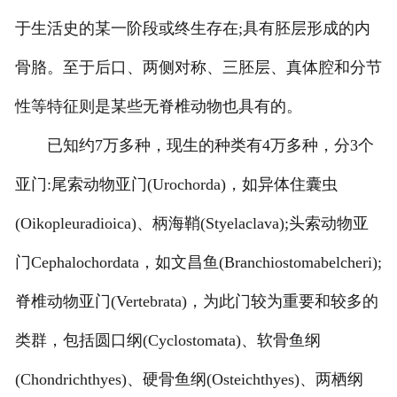
于生活史的某一阶段或终生存在;具有胚层形成的内
-
甘肃动物骨骼标本
骨胳。至于后口、两侧对称、三胚层、真体腔和分节
-
甘肃组织胚胎标本
性等特征则是某些无脊椎动物也具有的。
-
甘肃岩石矿物标本
已知约7万多种，现生的种类有4万多种，分3个
-
甘肃解剖塑化标本
亚门:尾索动物亚门(Urochorda)，如异体住囊虫
(Oikopleuradioica)、柄海鞘(Styelaclava);头索动物亚
-
甘肃植物标本
门Cephalochordata，如文昌鱼(Branchiostomabelcheri);
-
甘肃植物原色覆膜标本
脊椎动物亚门(Vertebrata)，为此门较为重要和较多的
甘肃实验仪器
类群，包括圆口纲(Cyclostomata)、软骨鱼纲
-
甘肃显微镜
(Chondrichthyes)、硬骨鱼纲(Osteichthyes)、两栖纲