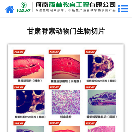
网站首页
甘肃生物玻片
甘肃脊索动物门生物切片
-
甘肃植物切片
-
甘肃中草药切片
-
甘肃植物病理装片
-
甘肃动物切片
-
甘肃微生物切片
-
甘肃组织胚胎切片
-
甘肃人体病理切片