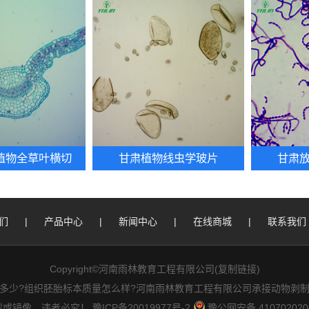
**植物全草叶横切
甘肃植物线虫学玻片
甘肃
们
|
产品中心
|
新闻中心
|
在线商城
|
联系我们
Copyright©河南雨林教育工程有限公司(
复制链接
)
多少?组织胚胎标本质量怎么样?河南雨林教育工程有限公司承接动物剥制
载或镜像，违者必究！
豫ICP备20019977号-2
豫公网安备 410702020