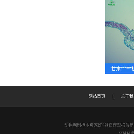
甘肃****
网站首页
|
关于我
动物剥制标本哪家好?器官模型报价是
严禁转