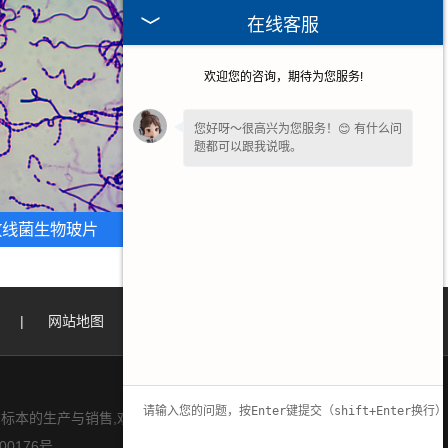
在线客服
欢迎您的咨询，期待为您服务!
您好呀～很高兴为您服务！😊 有什么问
题都可以跟我说哦。
如果您愿意，留下
【手机号】
🔔后续有
优惠和详情第一时间电话通知您哦。
放线菌生物玻片
甘肃水果病害标本片
|
网站地图
|
标本的生产与销售,欢迎大家来电咨询!
00176号