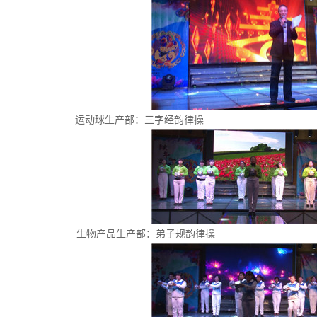
生产部：三字经韵律操
品生产部：弟子规韵律操