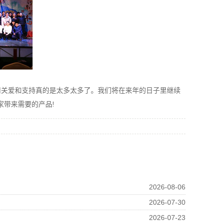
关爱和支持真的是太多太多了。我们将在来年的日子里继续
家带来需要的产品!
2026-08-06
2026-07-30
2026-07-23