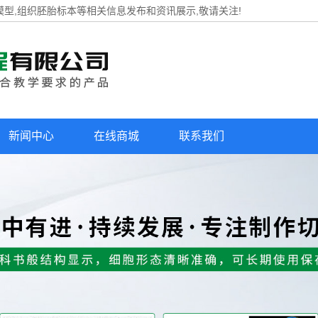
模型,组织胚胎标本等相关信息发布和资讯展示,敬请关注!
新闻中心
在线商城
联系我们