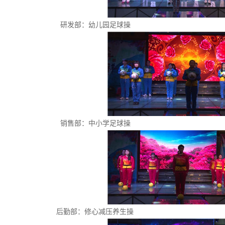
部：幼儿园足球操
部：中小学足球操
部：修心减压养生操