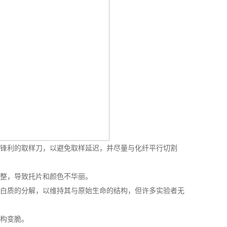
把锋利的取样刀，以避免取样延迟，并尽量与化纤平行切割
完整，导致托片和颜色不华丽。
蛋白质的分解，以维持其与原始生命的结构，但许多实验者无
机构变脆。