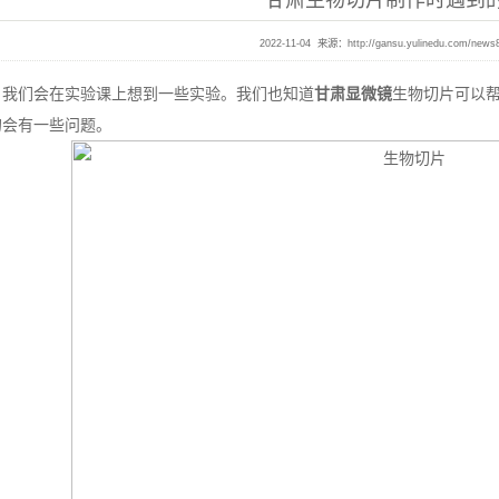
甘肃生物切片制作时遇到
2022-11-04 来源：
http://gansu.yulinedu.com/news
，我们会在实验课上想到一些实验。我们也知道
甘肃显微镜
生物切片可以
的会有一些问题。