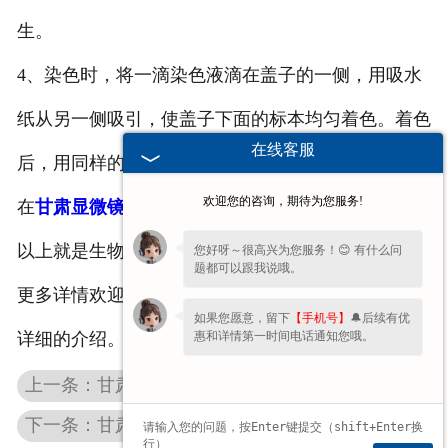
生。
4、染色时，将一滴染色液滴在盖子的一侧，用吸水
纸从另一侧吸引，使盖子下面的标本均匀着色。着色
在线客服
后，用同样的方法，滴一滴清水，把染色液吸出后，
欢迎您的咨询，期待为您服务!
在
甘肃显微镜
下观察。
以上就是生物切片厂家总结的关于玻片的相关事项，
您好呀～很高兴为您服务！😊 有什么问
题都可以跟我说哦。
更多详情欢迎致电或留言，我们的工作人员会为您做
如果您愿意，留下
【手机号】
🔔后续有优
惠和详情第一时间电话通知您哦。
详细的介绍。
上一条：甘肃教学挂图厂家分享如何才能成为一名合格的教师
下一条：甘肃机贴足球和手缝、甘肃机缝足球的不同之处