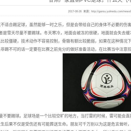
甘肃厂家直销PVC足球，什么天气
2017-08-26 来源：
http://gansu.yulinedu.com/news
适合踢足球，虽然能够一时之乐，但是会带给自己的身体不必要的伤
或者是雪天尽量不要踢球。冬天寒冷，地面会被冻的很硬，地面就会失去缓
也比较僵硬，技术动作不容易控制，骨骼有额比较脆弱，如果在这种情况
果非踢不可的话一定要在比赛之前充分的做好准备活动，在比赛当中注意
尽量不要踢球。足球场是一个比较空旷的地方，当打雷的时候，雷可能会直
发生后果不仅是受伤还有可能葬送生命。朋友可千万别以为这是危言耸听