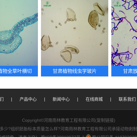
**植物全草叶横切
甘肃植物线虫学玻片
甘肃
们
|
产品中心
|
新闻中心
|
在线商城
|
联系我们
Copyright©河南雨林教育工程有限公司(
复制链接
)
多少?组织胚胎标本质量怎么样?河南雨林教育工程有限公司承接动物剥制