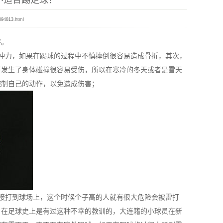
不适合踢足球？
894813.html
害。
冲力，如果在踢球的过程中不慎摔倒很容易造成骨折，其次，
下发生了身体碰撞很容易受伤，所以在寒冷的冬天或者是雪天
控制自己的动作，以免造成伤害；
接打到球场上，这个时候个子高的人就有很大危险会被雷打
，在足球史上是有过这种不幸的教训的，大连籍的小球员在新