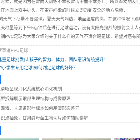
的时候，就是因为在雷雨天训练不幸被雷击中而不幸身亡。所以奉劝朋友
趴在地面上双手护头，在雷声间歇的时候立即趴到安全的地方隐蔽；
热的天气下尽量不要踢球。夏天天气闷热，地面温度的高，在这种情况下踢
夏天尽量等到下午5点钟后在进行足球运动，没有太阳光强烈的照射会让人
销PVC足球为大家介绍的关于什么样的天气不适合踢足球，希望对您有
家直销PVC足球
儿童足球批发|让孩子的智力、体力、团队意识统统提升！
中小学生专用足球|如何判定足球的好坏？
型清晰呈现消化系统核心消化机制
模型拆解展示眼部生理结构与成像原理
易混淆，甘肃条形叶标本如何厘清形态差异
知识点抽象，甘肃酵母菌生物切片如何辅助讲解