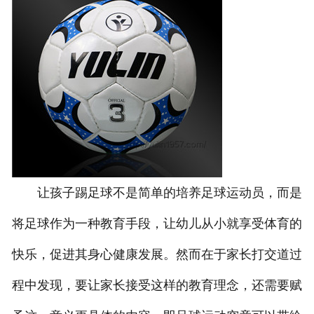
让孩子踢足球不是简单的培养足球运动员，而是
将足球作为一种教育手段，让幼儿从小就享受体育的
快乐，促进其身心健康发展。然而在于家长打交道过
程中发现，要让家长接受这样的教育理念，还需要赋