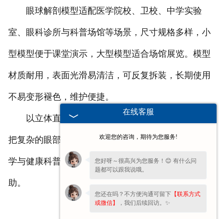
眼球解剖模型适配医学院校、卫校、中学实验
室、眼科诊所与科普场馆等场景，尺寸规格多样，小
型模型便于课堂演示，大型模型适合场馆展览。模型
材质耐用，表面光滑易清洁，可反复拆装，长期使用
不易变形褪色，维护便捷。
在线客服
以立体直观的形式还原眼球构造，眼球解剖模型
欢迎您的咨询，期待为您服务!
把复杂的眼部生理结构转化为易懂实体，助力医学教
学与健康科普，为眼部知识的学习与传播提供重要辅
您好呀～很高兴为您服务！😊 有什么问
题都可以跟我说哦。
助。
您还在吗？不方便沟通可留下
【联系方式
或微信】
，我们后续回访。✨