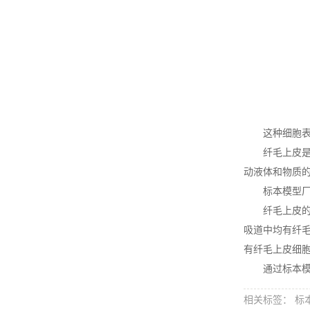
这种细胞表面
纤毛上皮是一
动液体和物质
标本模型厂
纤毛上皮的特
吸道中均有纤
有纤毛上皮细
通过标本模型
相关标签： 标